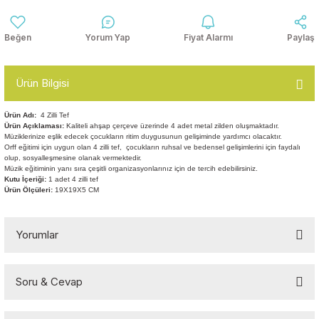
Anasınıfı Aynaları
Şişme Oyun
Montessori
Grupları
Yorum Yap
Fiyat Alarmı
Paylaş
Kampet ve Çocuk Yatakları
Kukla ve Kukla Köşeleri
Spor Aktivite
Oyuncakları
Askılıklar
Ürün Bilgisi
Dış Mekan Park
Galoşluklar
Ürün Adı:
4 Zilli Tef
Grupları
Ürün Açıklaması:
Kaliteli ahşap çerçeve üzerinde 4 adet metal zilden oluşmaktadır.
Müziklerinize eşlik edecek çocukların ritim duygusunun gelişiminde yardımcı olacaktır.
Orff eğitimi için uygun olan 4 zilli tef, çocukların ruhsal ve bedensel gelişimlerini için faydalı
Dolap ve Duvar Süsleri
Çitler
olup, sosyalleşmesine olanak vermektedir.
Müzik eğitiminin yanı sıra çeşitli organizasyonlarınız için de tercih edebilirsiniz.
Kutu İçeriği:
1 adet 4 zilli tef
Anaokulu Halıları
Ürün Ölçüleri:
19X19X5 CM
Soft Play Top
Havuzları
Oturma Grupları ve
Minderler
Yorumlar
Soru & Cevap
Bu ürüne ilk yorumu siz yapın!